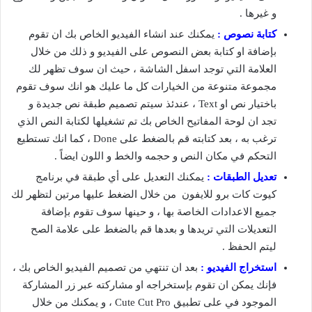
و غيرها .
كتابة نصوص :
يمكنك عند انشاء الفيديو الخاص بك ان تقوم
بإضافة او كتابة بعض النصوص على الفيديو و ذلك من خلال
العلامة التي توجد اسفل الشاشة ، حيث ان سوف تظهر لك
مجموعة متنوعة من الخيارات كل ما عليك هو انك سوف تقوم
باختيار نص او Text ، عندئذ سيتم تصميم طبقة نص جديدة و
تجد ان لوحة المفاتيح الخاص بك تم تشغيلها لكتابة النص الذي
ترغب به ، بعد كتابته قم بالضغط على Done ، كما انك تستطيع
التحكم في مكان النص و حجمه والخط و اللون ايضاً .
تعديل الطبقات :
يمكنك التعديل على أي طبقة في برنامج
كيوت كات برو للايفون من خلال الضغط عليها مرتين لتظهر لك
جميع الاعدادات الخاصة بها ، و حينها سوف تقوم بإضافة
التعديلات التي تريدها و بعدها قم بالضغط على علامة الصح
ليتم الحفظ .
استخراج الفيديو :
بعد ان تنتهي من تصميم الفيديو الخاص بك ،
فإنك يمكن ان تقوم بإستخراجه او مشاركته عبر زر المشاركة
الموجود في على تطبيق Cute Cut Pro ، و يمكنك من خلال