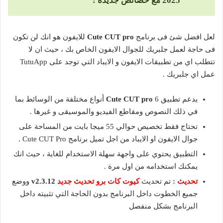
2025 مع خصائص جديدة :
لعل افضل شئ فى برنامج
Cute CUT pro
للايفون هو انك لن تكون
فى حاجة لعمل جلبريك للجوال الايفون الخاص بك ، حيث ان لا
تتطلب اي من تطبيقات الايفون و الايباد التي توجد على TutuApp
عمل اي جلبريك .
يدعم تطبيق
Cute CUT pro
6 أنواع مختلفة من الوسائط بما
في ذلك النصوص ومقاطع الفيديو والموسيقى و غيرها .
تحتاج فقط تخصيص حوالي 55 ميجا بايت من المساحة على
جوال الايفون او الايباد من اجل تميل برنامج Cute CUT Pro .
التطبيق يحتوي على واجهة سهلة الاستخدام للغاية ، حيث انك
يمكنك استخدامه من اول مرة .
تحديث :
تم تحديث
كيوت كات برو تحديث جديد
v2.3.12
ووضع
جميع الخطوت داخل البرنامج بدون الحاجة التي تثبيته داخل
البرنامج بشكل منفصل