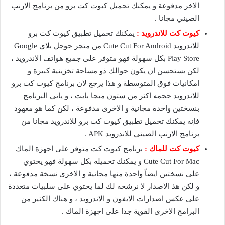
الاخر مدفوعة و يمكنك تحميل كيوت كت برو من برنامج الارنب
الصيني مجانا .
كيوت كت للاندرويد :
يمكنك تحميل تطبيق كيوت كت برو
للاندرويد Cute Cut For Android من متجر جوجل بلاي Google
Play Store بكل سهولة فهو متوفر على جميع هواتف الاندرويد ،
لكن يستحسن ان يكون جوالك ذو مساحة تخزينية كبيرة و
امكانيات فوق المتوسطة و هذا يرجع لان برنامج كيوت كت برو
للاندرويد حجمه اكثر من ستون ميجا بايت ، و ياتي البرنامج
بنسختين واحدة مجانية و الاخرى مدفوعة ، لكن كما هو معهود
فإنه يمكنك تحميل تطبيق كيوت كت برو للاندرويد مجانا من
برنامج الارنب الصيني للاندرويد APK .
كيوت كت للماك :
برنامج كيوت كت متوفر على اجهزة الماك
Cute Cut For Mac و يمكنك تحميله بكل سهولة فهو يحتوي
على نسختين ايضاً واحدة منها مجانية و الاخرى نسخة مدفوعة ،
و لكن هذ الاصدار لا نرشحه لك لما يحتوي على سلبيات متعددة
على عكس اصدارات الايفون و الاندرويد ، و هناك الكثير من
البرامج الاخرى القوية جدا على اجهزة الماك .