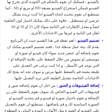
بالفيديو ، فيمكنك ان تقوم بالتحكم في الجودة الذي يخرج بها
الفيديو فيمكن استخراج الفيديو بصيغة HD او مربع او SD ، كما
تستطيع ان تقوم بتحديد اتجاه الفيديو اذا كنت تريده بشكل
عرضي او مستطيل ، علاوة على ذلك يمكنك اختيار لون الخلفية
ايضاً و معدل الإطارات في الثانية سواء كان 25 او 30 او 60
اطار في الثانية و غيرها من الاعدادات الأخرى .
تصميم الفيديو :
اهم نقطة في هذا القسم حيث ان البرنامج
يقدم لك بيئة عمل مذهلة جدا ، فعند تصميم الفيديو يمكنك ان
تقوم بإضافة أي عنصر جديد سواء كان فيديو او صورة او
موسيقى او نصوص من خلال الضغط على علامة الإضافة او +
التي توجد في الأسفل ، و اذا كنت ترغب في التعديل على
طبقة معينة قم بالضغط عليها مرتين و سوف تجد انه يفتح لك
الاعدادات الخاصة بتعديل الطبقة التي تريد التعديل عليها .
إضافة الفيديوهات و الصور :
من اجل ان تقوم بإضافة صور و
فيديوهات الي الفيديو الخاص بك سوف تقوم بالضغط على زر
الإضافة و تقوم باختيار صورة او فيديو و قم بتحديد الفيديو او
الصورة المناسبة لك و قم بإضافتها ، تستطيع ان تقوم بالتعديل
على الفيديو او الصورة مثل الألوان و المدة و التباين و السطوع