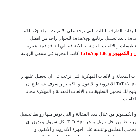
بيقات الطرف الثالث التي توجد على الانترنت ، وقد جئنا لكم
بأخد افضل هذه البرامج و التي تتمثل فى تطبيق Tutuapp ، يعد تحميل برنامج TuTuApp للجوال واحد من افضل
طبيقات و الالعاب الحديثة ، بالاضافة الي اننا قد قمنا بتجربة
و الكمبيوتر و
TuTuApp Lite
كانت التجربة فى منتهى الروعة
ت المعدلة و الالعاب المهكرة التي ترغب فى ان تحصل عليها و
لا تتمكن من ذلك ، و لكن من خلال تحميل متجر TuTuApp APK للاندرويد و الايفون و الكمبيوتر سوف تستطيع ان
تيح لك تحميل التطبيقات و الالعاب المعدلة و المهكرة مجانا
لالعاب .
اندرويد و الايفون و الكمبيوتر من خلال هذه المقالة و التي نوفر منها روابط تحميل
مباشرة ، و فيما يلي سوف نقوم بعرض عليكم افضل روابط من اجل تنزيل متجر TuTuApp بكل سهول و بدون اي
ميل التطبيق و تثبيته على اجهزة الاندرويد و الايفون و