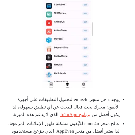
يوجد داخل متجر emus4u لتحميل التطبيقات على أجهزة
الآيفون محرك بحث فعال للبحث عن أي تطبيق بسهولة، لذا
يكون أفضل من
برنامج TuTuApp
الذي لا يدعم هذه الميزة.
عالج متجر emus4u للآيفون مشكلة ظهور الإعلانات المزعجة،
لذا يعتبر أفضل من متجر AppEven الذي ينزعج مستخدموه