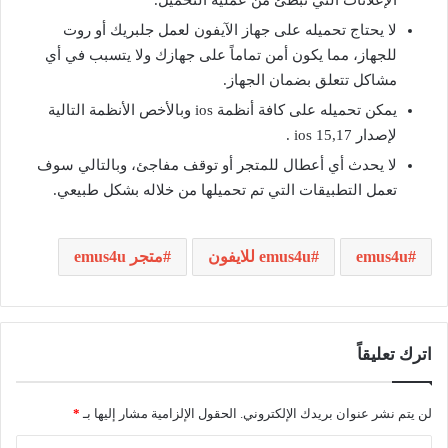
الإعلانات التي تبطئ من عملية التحميل.
لا يحتاج تحميله على جهاز الآيفون لعمل جلبريك أو روت
للجهاز، مما يكون أمن تماماً على جهازك ولا يتسبب في أي
مشاكل تتعلق بضمان الجهاز.
يمكن تحميله على كافة أنظمة ios وبالأخص الأنظمة التالية
لإصدار ios 15,17 .
لا يحدث أي أعطال للمتجر أو توقف مفاجئ، وبالتالي سوف
تعمل التطبيقات التي تم تحميلها من خلاله بشكل طبيعي.
emus4u
emus4u للايفون
متجر emus4u
اترك تعليقاً
لن يتم نشر عنوان بريدك الإلكتروني.
الحقول الإلزامية مشار إليها بـ
*