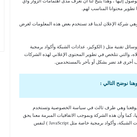
ل إليها ، وهذا يتيح لنا ان نعرف مدى اهتمامات الزوار وأي
 تطوير محتوانا المناسب لهم.
 اننا نضيف إلى ذلك أن شركة Google AdSense وهي شركة الإعلان لدينا قد تستخدم بعض هذه المعلومات لغرض
سائل تقنية مثل ( الكوكيز، عدادات الشبكة وأكواد برمجية
 المذكروة أعلاه، والتي تتلخص في تطوير المحتوى الإعلاني لهذه الشركات
ف أخرى قد تضر بشكل أو بآخر بالمستخدمين.
هنا نوضح التالي :
ركة معلنة في موقعنا وهي طرف ثالث في سياسة الخصوصية وتستخدم
ا، كما وأن هذه الشركة وبموجب الاتفاقيات المبرمة معنا يحق
لها استخدام وسائل تقنية مثل ( الكوكيز، عدادات الشبكة، وأكواد برمجية خاصة مثل JavaScript ) لنفس