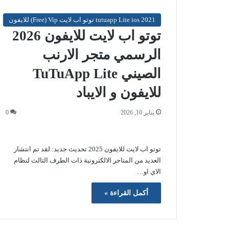
tutuapp Lite ios 2021 توتو اب لايت Free) Vip) للايفون
توتو اب لايت للايفون 2026
الرسمي متجر الارنب
الصيني TuTuApp Lite
للايفون و الايباد
يناير 10, 2026
0
توتو اب لايت للايفون 2025 تحديث جديد: لقد تم انتشار
العديد من المتاجر الالكترونية ذات الطرف الثالث لنظام
الاي او…
أكمل القراءة »