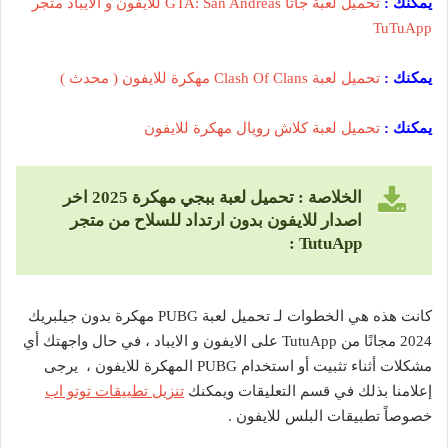
يمكنك :
تحميل لعبة جاتا GTA: San Andreas للايفون و الايباد متجر
TuTuApp
يمكنك :
تحميل لعبة Clash Of Clans مهكرة للايفون ( محدث )
يمكنك :
تحميل لعبة كلاش رويال مهكرة للايفون
الخلاصة : تحميل لعبة ببجي مهكرة 2025 اخر
اصدار للايفون بدون ارتداد للسلاح من متجر
:
TutuApp
كانت هذه هي الخطوات لـ تحميل لعبة PUBG مهكرة بدون جيلبريك
2024 مجانًا من TutuApp على الايفون و الايباد ، في حال واجهتك أي
مشكلات أثناء تثبيت أو استخدام PUBG المهكرة للايفون ، يرجى
إعلامنا بذلك في قسم التعليقات ويمكنك
تنزيل تطبيقات توتو اب
خصوصاً تطبيقات البلس للايفون .