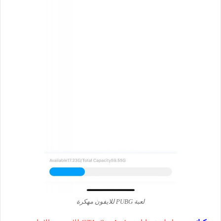
لعبة PUBG للايفون مهكرة