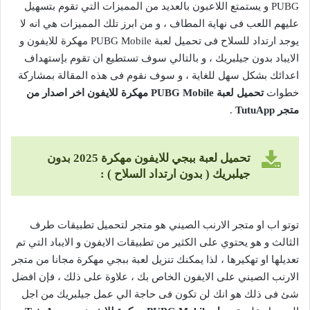
PUBG و يستمتع اللاعبون بالعديد من المميزات التي تقوم بتسهيل
عليهم اللعب فى نهاية المطاف ، و من ابرز تلك المميزات هي انه لا
يوجد ارتداد للسلاح فى تحميل لعبة PUBG Mobile مهكرة للايفون و
الايباد بدون جيلبريك ، و بالتالي سوف تستطيع ان تقوم بإستهداف
اعدائك بشكل سهل للغاية ، و سوف نقوم فى هذه المقالة بمشاركة
خطوات
تحميل لعبة
PUBG Mobile
مهكرة للايفون اخر اصدار من
متجر
TutuApp
.
تحميل لعبة ببجي للايفون مهكرة 2025 بدون
جيلبريك ( بدون ارتداد السلاح ) :
توتو اب او متجر الارنب الصيني هو متجر لتحميل تطبيقات طرف
الثالث و هو يحتوي على الكثير من تطبيقات الايفون و الايباد التي تم
تعديلها او تهكيرها ، لذا يمكنك تنزيل لعبة ببجي مهكرة مجانا من متجر
الارنب الصيني على الايفون الخاص بك ، علاوة على ذلك ، فإن افضل
شئ فى ذلك هو انك لن تكون فى حاجة الي عمل جيلبريك من اجل