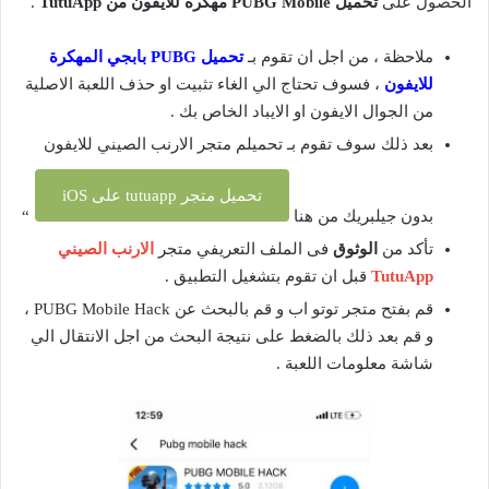
الحصول على
تحميل
PUBG Mobile
مهكرة للايفون من
TutuApp
.
ملاحظة ، من اجل ان تقوم بـ
تحميل
PUBG
بابجي المهكرة
للايفون
، فسوف تحتاج الي الغاء تثبيت او حذف اللعبة الاصلية
من الجوال الايفون او الايباد الخاص بك .
بعد ذلك سوف تقوم بـ تحميلم متجر الارنب الصيني للايفون
تحميل متجر tutuapp على iOS
بدون جيلبريك من هنا
“
تأكد من
الوثوق
فى الملف التعريفي متجر
الارنب الصيني
TutuApp
قبل ان تقوم بتشغيل التطبيق .
قم بفتح متجر توتو اب و قم بالبحث عن PUBG Mobile Hack ،
و قم بعد ذلك بالضغط على نتيجة البحث من اجل الانتقال الي
شاشة معلومات اللعبة .